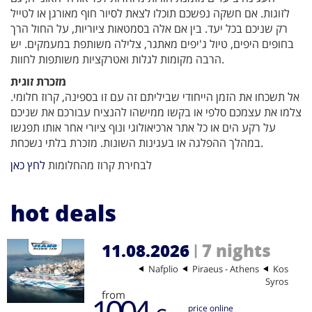
לזוגות. אם חשקה נפשכם תוכלו לצאת לסיור חוף מאורגן או לטייל
רק שניכם בכל יעד. בין אם אלה בסמטאות ציוריות, על החול הרך
בחופים היפים, טיול ג'יפים מאתגר, צלילה משותפת במעמקים. יש
הרבה מקומות לגלות ואטרקציות משותפות לחוות.
מזכרת זוגית
אל תשכחו את הזמן הייחודי שביליתם זה עם זו בספינה, קרוז חלומי.
צלמו את עצמכם סלפי או בקשו ממישהו להנציח עבורכם את שניכם
על רקע הים או כל אתר ארכיאולוגי ונוף ציורי אחר אותו תפגשו
במהלך ההפלגה או בעגינות השונות. מזכרת בלתי נשכחת.
לבחירת קרוז מהחלומות
לחץ כאן
hot deals
11.08.2026
7 nights
|
Nafplio
Piraeus - Athens
Kos
Syros
from
1004
price online