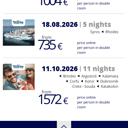
€
per person in double
room
18.08.2026
5 nights
|
Syros
Rhodes
from
735
€
price online
per person in double
room
11.10.2026
11 nights
|
Brindisi
Argostoli
Kalamata
Corfu
Kotor
Dubrovnik
Crete - Souda
Katakolon
from
1572
€
price online
per person in double
room