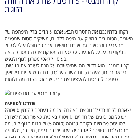
קרוז רומנטי - 5 דרכים לשדרג את החוויה
הזוגית
רקחו בדמיונכם את התסריט הבא: אתם עומדים בדק היפהפה של
האוניה, מסונוורים מהשקיעה היפה בלב ים, משיקים כוסות שמפניה
מבעבעת ונרגשים עד שיכרון חושים. אחר כך תוכלו אולי לטבול
בג'קוזי מבעבע, להתענג על סעודה מפנקת או להתמסר להנאה
בעיסוי קלאסי מפרגן לגוף ולנפש.
קרוז רומנטי הוא בדיוק מה שחיפשתם על מנת לעורר את הזוגיות.
בין אם זה חג האהבה, יום השנה שלכם, ירח דבש או יום נישואין.
לפניכם 5 דרכים להעצים את הריגוש הזוגי בקרוז מהחלומות.
שדרגו לסוויטה
יצאתם לקרוז כדי לחגוג את האהבה, אז מה דעתכם להזמין סוויטה?
יש כל מני סוגים של חדרים וסוויטות באוניה, כאשר תוכלו לשדרג
לסוויטת פרימיום בקומה גבוהה (קומה 5) וליהנות מנוף לים. מה
מחכה לכם בסוויטה? אמבטיה, אזור ישיבה נעים, מיניבר, טלוויזיה
בעלת מסך שטוח, כספת, טלפון ואפילו חלוקים מפנקים. אגב לא רק