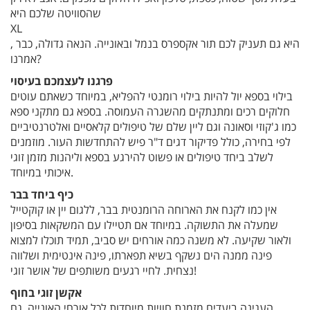
שהסוויטה שלכם היא
XL
, היא גם תעניק לכם תור אקספרס בנמל ובאונייה. הנאה גדולה, כבר
אמרנו?
פרגנו לעצמכם בעיסוי
בילוי בספא יול להיות בילוי רומנטי להפליא, במיוחד כשאתם עוטים
חלוקים רכים ומתנתקים מהשגרה העמוסה. בספא גם מתקני ספא
כמו ג'קוזי וסאונה וגם ליין שלם של טיפולים קלאסיים ואלטרנטיביים
לפי בחירה, כולל פדיקור דגים ד"ר פיש להתחדשות העור. מוזמנים
לשלב ביחד טיפולים או פשוט להירגע בספא וליהנות מזמן זוגי
איכותי במיוחד.
כיף ביחד בבר
אין כמו לקנח את הארוחה הרומנטית בבר, ללגום יין או קוקטייל
שמעלה את התשוקה. במיוחד אם תטיילו עם המשקאות בסיפון
ולאור שקיעה. לא משנה כמה אורחים יש סביב, תמיד תוכלו למצוא
פינה ממנה הים נשקף בשיא תפארתו, פינה אינטימית ושלווה
נצחית. לחיי רגעים משותפים של אושר זוגי!
אקשן זוגי בחוף
העגינה ביעדים מזמנת חוויות מיוחדות לכל אורחי האונייה, גם