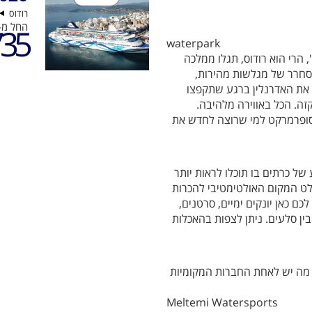
רודוס
החל מ-
35
waterpark
 הרי הוא רודוס, תגלו ממלכה
חרר של מגלשות מהירות,
ם את האדרנלין ברגע שתקפצו
זה. הכל באווירה מלהיבה.
וסופרמרקט למי שרוצה לחדש את
של כרתים בו תוכלו לראות יותר
ענקיים. זה בהחלט המקום האולטימטיבי להכרות
כם כאן יונקים ימיים, סרטנים,
בין סלעים. ניתן לצפות בהאכלות
ק מה יש לאחת החברות המקומיות
Meltemi Watersports