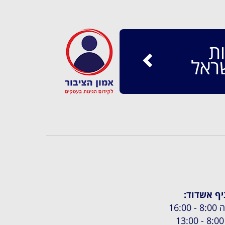
ת
ראל
יף אשדוד:
 - 16:00
13