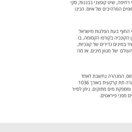
 רחיפה, שיט קופצני בבננות, סקי
פים המרהיבים של איוס. הכינו
יורי החוף בעת הפלגות מישראל
ון הקונכיה בקורפו הקסומה, בו
ר במינים נדירים של קונכיות,
העולם של מגוון מינים. אז מה
אמוס. המנהרה נחשבת לאחד
מההישגים ההנדסיים יוצאי הדופן של ימי קדם. זוהי מנהרה תת קרקעית באורך 1036
ש אמת מים ומספקת מים מתוקים. ניתן לסייר
 מפני פיראטים.