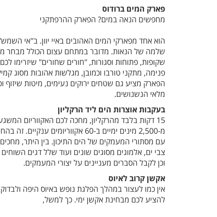
פארק המים ברודוס
מחפשים הנאה במים? הפארק ההרפתקני
הוא אחד מפארקי המים האהובים באיי יוון. ב"אי השמש",
שלמה של הנאות. מדובר במתחם עצום הכולל מבחר מס
שקופות, פתוחות וסגורות, "חורים שחורים" שיזרימו לכ
פנימה, מתקני טורבו וכמובן, מגלשות אהובות מסוג קמיק
הפארק מציע גם שטחים ירוקים נעימים, מיטות שיזוף 
מלאי הנשנושים.
בעקבות אוצרות הים ליד הרקליון
15 דקות בלבד מהרקליון, מחכה לכם האקווריום המשגע 
מ-2,500 מינים ימיים ב-60 אקווריומים 
עם מסתורי המעמקים של הים התיכון. בין היתר, מחכים ל
צבי ים, אלמוגים מסוגים שונים ועוד שלל דגים השוחים 
וכן לקבל הסברים מעניינים על יצורי המעמקים.
אקשן קרוב לאיוס
אין כמו לעצור במהלך הפלגת נופש באיוס היפה ולבדו
להציע לכם מבחינת אקשן ימי. כך למשל,