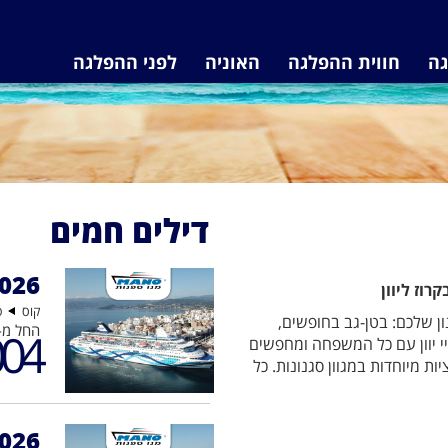
גה
חווית ההפלגה
האוניה
לפני ההפלגה
דילים חמים
2026
קוס
פ
נון שלכם: בטן-גב בחופשים,
החל מ-
04
איי יוון עם כל המשפחה ומחפשים
5 המלצות על אטרקציות מיוחדות במגוון סגנונות. כל
2026