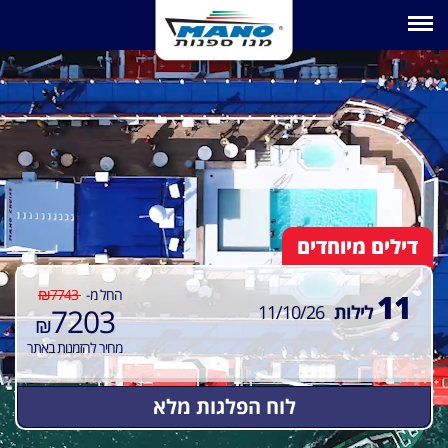
Toggle navigation
דילים מיוחדים
₪
החל מ-
7743
11
לילות
11/10/26
7203
₪
מחיר להזמנות באתר
לוח הפלגות מלא