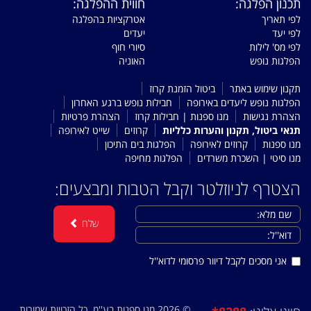
תכנון הפלגה:
חווית ההפלגה:
לפי תאריך
אטרקציות בהפלגה
לפי יעד
יעדים
לפי מס' לילות
סיורי חוף
הפלגות נופש
האוניה
תקנון שימוש באתר
ביטול הזמנת קרוז
הפלגות נופש ליעדים באירופה
חבילות נופש ברגע האחרון
הצהרת נגישות
מנו ספנות | חבילות קרוז
הצהרת פרטיות
תנאי ביטול, תקנון והערות כלליות
קרוזים
שייט לאירופה
מנו ספנות
קרוזים לאירופה
הפלגות בים התיכון
מנו סיטי | השכרת משרדים
הפלגות מחיפה
הצטרף לניוזלטר וקבל הטבות ומבצעים:
שלח
אני מסכים לקבל דיוור פרסומי לדוא''ל
© 2026 מנו ספנות בע''מ. כל הזכויות שמורות