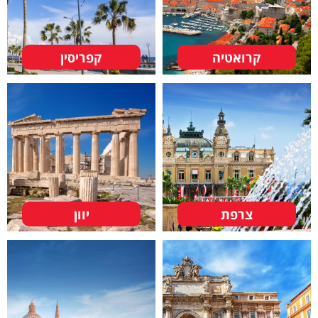
קרואטיה
קפריסין
צרפת
יוון