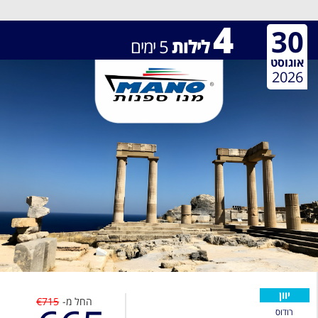
4
30
לילות
5
ימים
אוגוסט
2026
יוון
החל מ-
€715
רודוס