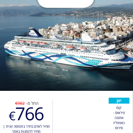
יוון
החל מ-
€982
766
קוס
€
פיראוס -
אתונה
נאפפּליו
מחיר לאדם בחדר בתפוסה זוגית
|
סירוס
מחיר להזמנות באתר