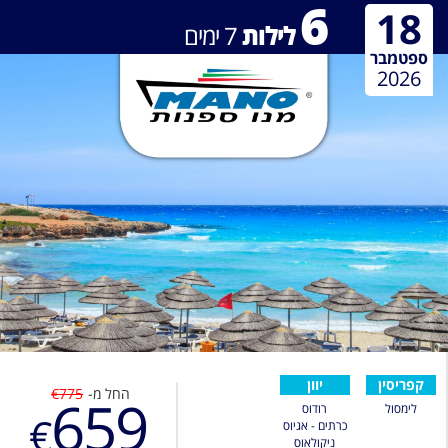
6
18
לילות
7
ימים
ספטמבר
2026
קפריסין
יוון
החל מ-
€775
659
לימסול
רודוס
€
כרתים - אגיוס
ניקולאוס