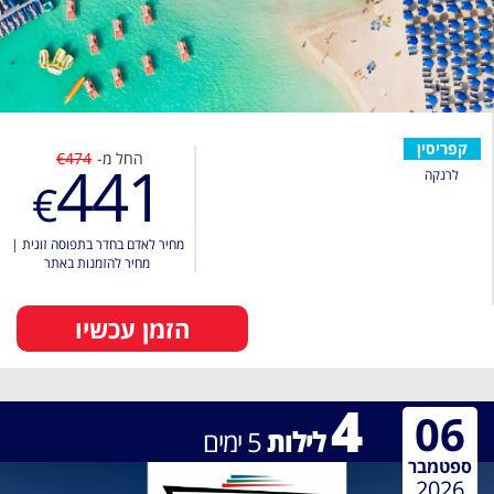
קפריסין
החל מ-
€474
441
לרנקה
€
מחיר לאדם בחדר בתפוסה זוגית
|
מחיר להזמנות באתר
הזמן עכשיו
4
06
לילות
5
ימים
ספטמבר
2026