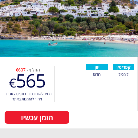
קפריסין
יוון
החל מ-
€607
565
לימסול
רודוס
€
מחיר לאדם בחדר בתפוסה זוגית
|
מחיר להזמנות באתר
הזמן עכשיו