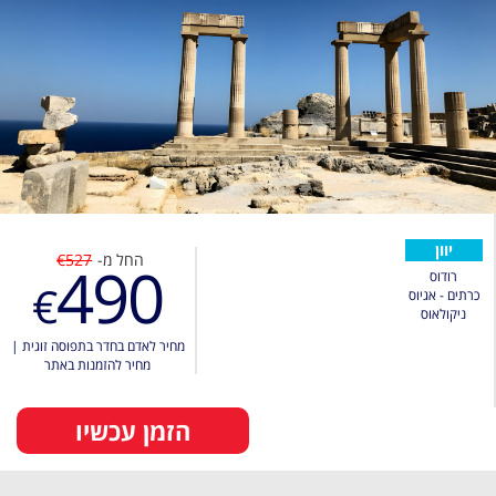
יוון
החל מ-
€527
490
רודוס
€
כרתים - אגיוס
ניקולאוס
מחיר לאדם בחדר בתפוסה זוגית
|
מחיר להזמנות באתר
הזמן עכשיו