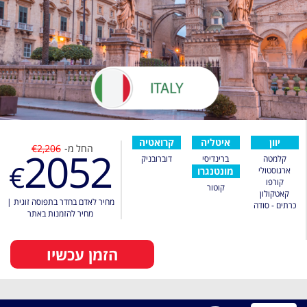
יוון
איטליה
קרואטיה
החל מ-
€2,206
2052
קלמטה
ברינדיסי
דוברובניק
€
ארגוסטולי
מונטנגרו
קורפו
קוטור
קאטקולון
מחיר לאדם בחדר בתפוסה זוגית
|
כרתים - סודה
מחיר להזמנות באתר
הזמן עכשיו