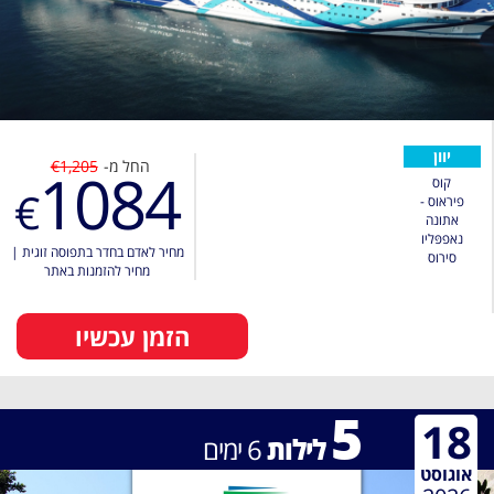
יוון
החל מ-
€1,205
1084
קוס
€
פיראוס -
אתונה
נאפפּליו
מחיר לאדם בחדר בתפוסה זוגית
|
סירוס
מחיר להזמנות באתר
הזמן עכשיו
5
18
לילות
6
ימים
אוגוסט