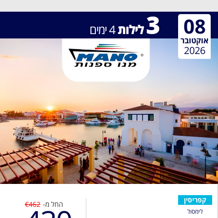
3
08
לילות
4
ימים
אוקטובר
2026
קפריסין
החל מ-
€462
לימסול