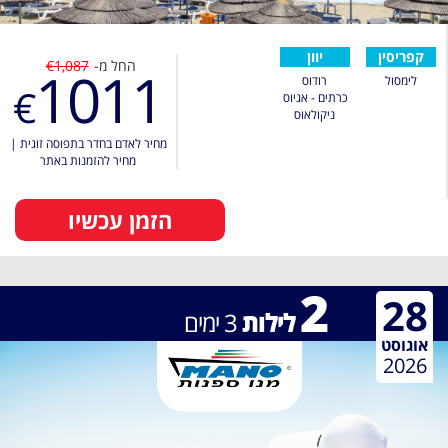
קפריסין
יוון
החל מ-
€1,087
1011
לימסול
רודוס
€
כרתים - אגיוס
ניקולאוס
מחיר לאדם בחדר בתפוסה זוגית
|
מחיר להזמנות באתר
הזמן עכשיו
2
28
לילות
3
ימים
אוגוסט
2026