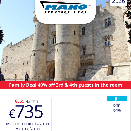
2026
Family Deal 40% off 3rd & 4th guests in the room
יוון
החל מ-
€865
735
רודוס
€
סירוס
מחיר לאדם בחדר בתפוסה זוגית
|
מחיר להזמנות באתר