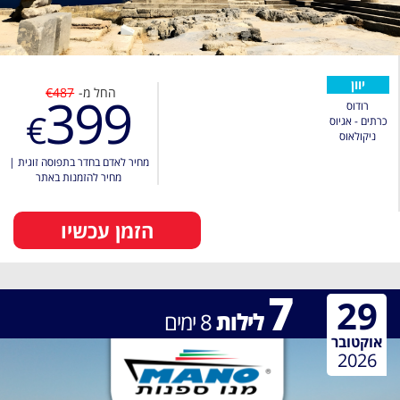
יוון
החל מ-
€487
399
רודוס
€
כרתים - אגיוס
ניקולאוס
מחיר לאדם בחדר בתפוסה זוגית
|
מחיר להזמנות באתר
הזמן עכשיו
7
29
לילות
8
ימים
אוקטובר
2026