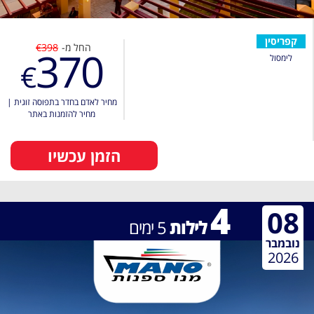
קפריסין
החל מ-
€398
370
לימסול
€
מחיר לאדם בחדר בתפוסה זוגית
|
מחיר להזמנות באתר
הזמן עכשיו
4
08
לילות
5
ימים
נובמבר
2026