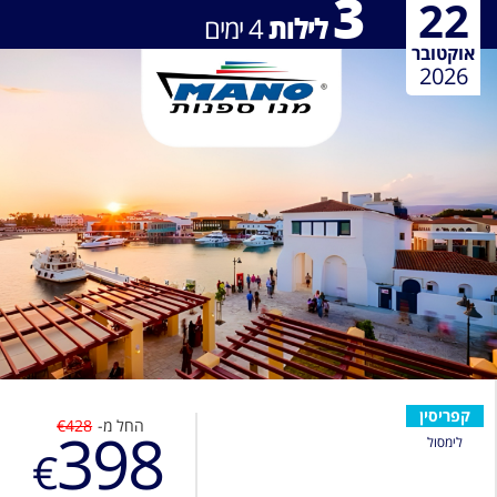
3
22
לילות
4
ימים
אוקטובר
2026
קפריסין
החל מ-
€428
398
לימסול
€