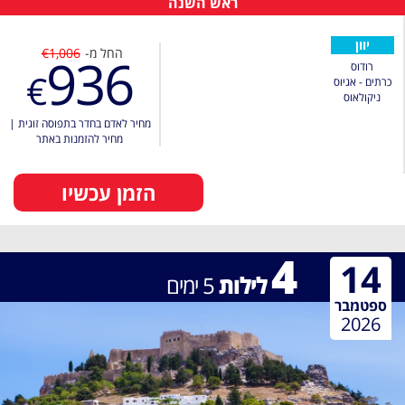
ראש השנה
יוון
החל מ-
€1,006
936
רודוס
€
כרתים - אגיוס
ניקולאוס
מחיר לאדם בחדר בתפוסה זוגית
|
מחיר להזמנות באתר
הזמן עכשיו
4
14
לילות
5
ימים
ספטמבר
2026