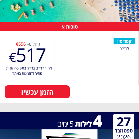
סוכות א
קפריסין
החל מ-
€556
517
לרנקה
€
מחיר לאדם בחדר בתפוסה זוגית
|
מחיר להזמנות באתר
הזמן עכשיו
4
27
לילות
5
ימים
ספטמבר
2026