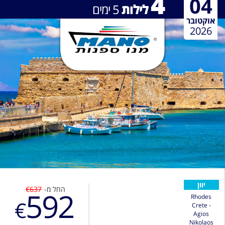
4
04
לילות
5
ימים
אוקטובר
2026
יוון
החל מ-
€637
592
Rhodes
€
Crete -
Agios
Nikolaos