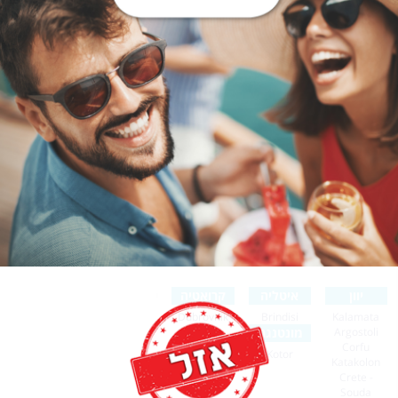
יוון
איטליה
קרואטיה
Dubrovnik
Brindisi
Kalamata
Argostoli
מונטנגרו
Corfu
Kotor
Katakolon
Crete -
Souda