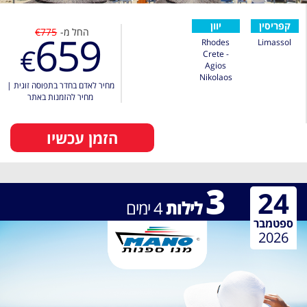
קפריסין
יוון
החל מ-
€775
659
Rhodes
Limassol
€
Crete -
Agios
Nikolaos
מחיר לאדם בחדר בתפוסה זוגית
|
מחיר להזמנות באתר
הזמן עכשיו
3
24
לילות
4
ימים
ספטמבר
2026