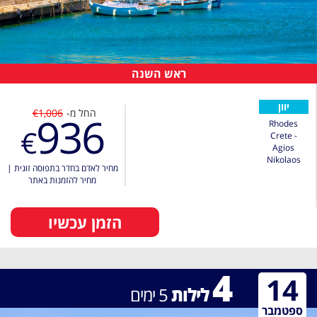
ראש השנה
יוון
החל מ-
€1,006
936
Rhodes
€
Crete -
Agios
Nikolaos
מחיר לאדם בחדר בתפוסה זוגית
|
מחיר להזמנות באתר
הזמן עכשיו
4
14
לילות
5
ימים
ספטמבר