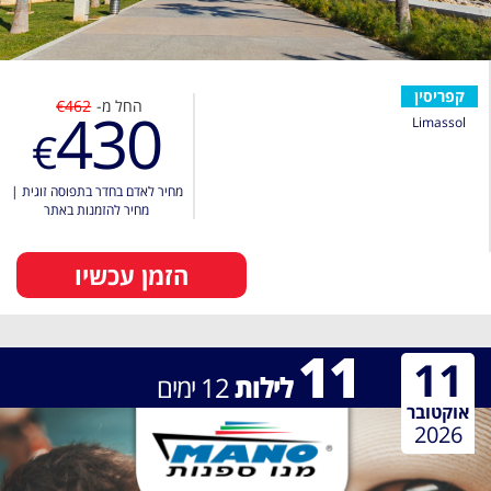
קפריסין
החל מ-
€462
430
Limassol
€
מחיר לאדם בחדר בתפוסה זוגית
|
מחיר להזמנות באתר
הזמן עכשיו
11
11
לילות
12
ימים
אוקטובר
2026