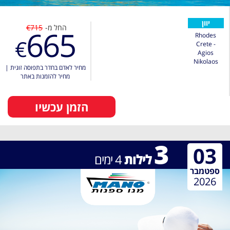
יוון
החל מ-
€715
665
Rhodes
€
Crete -
Agios
Nikolaos
מחיר לאדם בחדר בתפוסה זוגית
|
מחיר להזמנות באתר
הזמן עכשיו
3
03
לילות
4
ימים
ספטמבר
2026