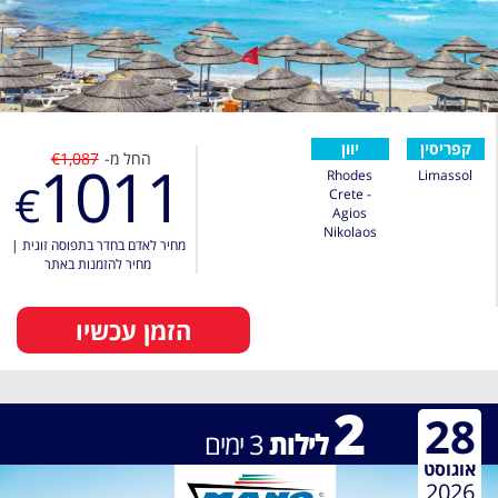
קפריסין
יוון
החל מ-
€1,087
1011
Rhodes
Limassol
€
Crete -
Agios
Nikolaos
מחיר לאדם בחדר בתפוסה זוגית
|
מחיר להזמנות באתר
הזמן עכשיו
2
28
לילות
3
ימים
אוגוסט
2026