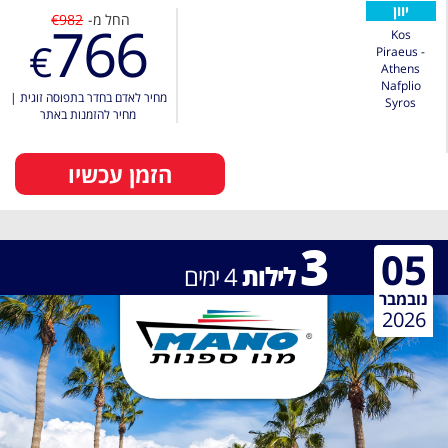
יוון
החל מ-
€982
766
Kos
€
Piraeus -
Athens
Nafplio
מחיר לאדם בחדר בתפוסה זוגית
|
Syros
מחיר להזמנות באתר
הזמן עכשיו
3
05
לילות
4
ימים
נובמבר
2026