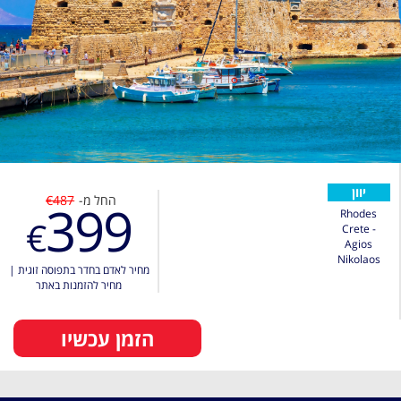
יוון
החל מ-
€487
399
Rhodes
€
Crete -
Agios
Nikolaos
מחיר לאדם בחדר בתפוסה זוגית
|
מחיר להזמנות באתר
הזמן עכשיו