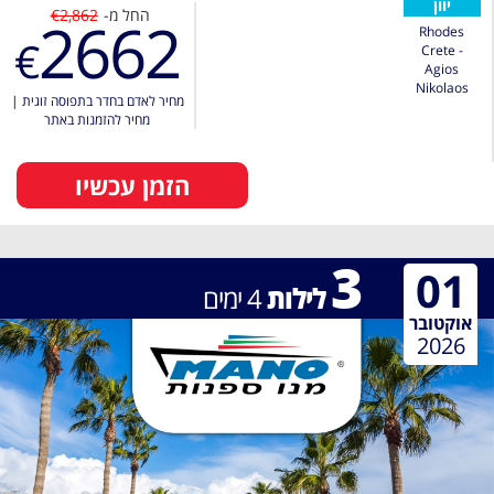
יוון
החל מ-
€2,862
2662
Rhodes
€
Crete -
Agios
Nikolaos
מחיר לאדם בחדר בתפוסה זוגית
|
מחיר להזמנות באתר
הזמן עכשיו
3
01
לילות
4
ימים
אוקטובר
2026