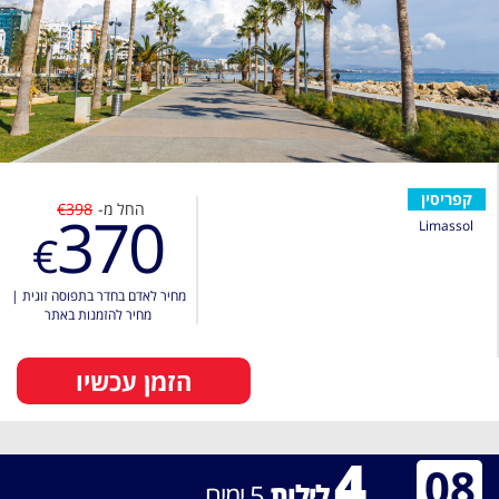
קפריסין
החל מ-
€398
370
Limassol
€
מחיר לאדם בחדר בתפוסה זוגית
|
מחיר להזמנות באתר
הזמן עכשיו
4
08
לילות
5
ימים