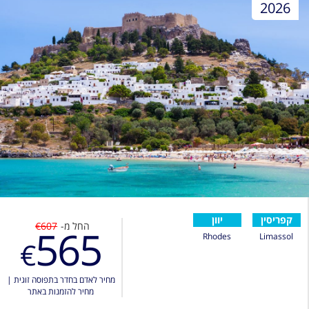
2026
קפריסין
יוון
החל מ-
€607
565
Rhodes
Limassol
€
מחיר לאדם בחדר בתפוסה זוגית
|
מחיר להזמנות באתר