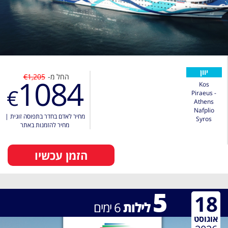
יוון
החל מ-
€1,205
1084
Kos
€
Piraeus -
Athens
Nafplio
מחיר לאדם בחדר בתפוסה זוגית
|
Syros
מחיר להזמנות באתר
הזמן עכשיו
5
18
לילות
6
ימים
אוגוסט