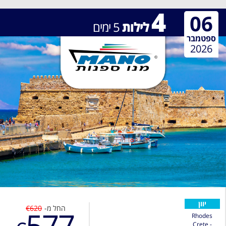
4
06
לילות
5
ימים
ספטמבר
2026
יוון
החל מ-
€620
577
Rhodes
Crete -