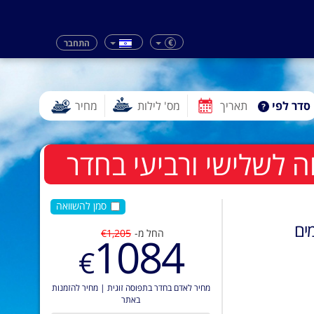
€
התחבר
סדר לפי
תאריך
מס' לילות
מחיר
סמן להשוואה
ים
החל מ-
€1,205
1084
€
מחיר לאדם בחדר בתפוסה זוגית
|
מחיר להזמנות
באתר