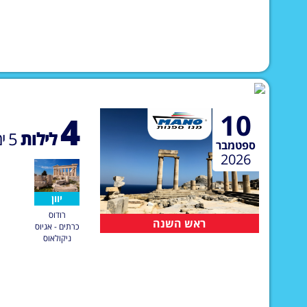
10
4
לילות
5
ימ
ספטמבר
2026
יוון
רודוס
ראש השנה
כרתים - אגיוס
ניקולאוס