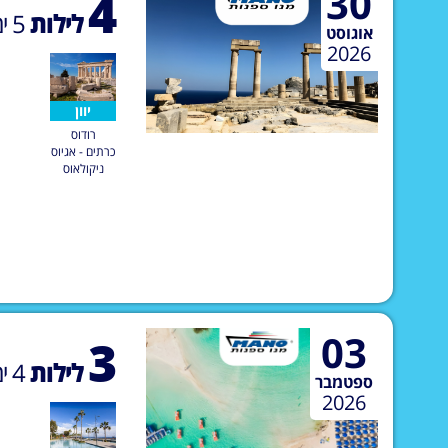
30
4
לילות
5
ימ
אוגוסט
2026
יוון
רודוס
כרתים - אגיוס
ניקולאוס
03
3
לילות
4
ימ
ספטמבר
2026