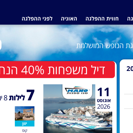
גה
חווית ההפלגה
האוניה
לפני ההפלגה
לגת הנופש המושלמת
דיל משפחות 40% הנחה לשלישי ורביעי בחדר
2
11
7
לילות
8
ימ
אוגוסט
2026
יוון
קוס