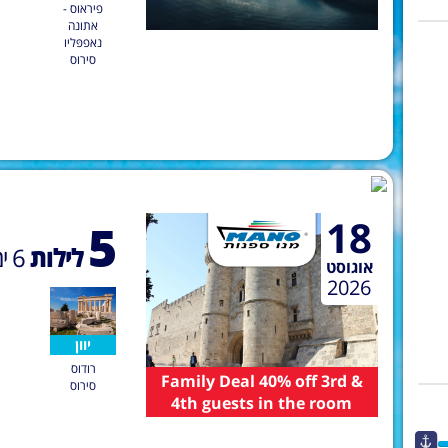
פיראוס -
אתונה
נאפפּליו
סירוס
18
5
לילות
6
ימ
אוגוסט
2026
יוון
רודוס
Family Deal 40% off 3rd &
סירוס
4th guests in the room