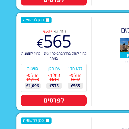
סמן להשוואה
ים
החל מ-
€607
565
€
מחיר לאדם בחדר בתפוסה זוגית
|
מחיר להזמנות
ן
באתר
וס
ללא חלון
עם חלון
סוויטות
החל מ-
החל מ-
החל מ-
€1,178
€618
€607
€1,096
€575
€565
לפרטים
סמן להשוואה