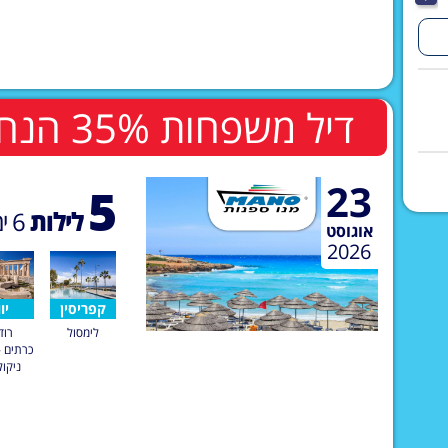
דיל משפחות 35% הנחה לשלישי ורביעי בחדר
23
5
לילות
6
ימ
אוגוסט
2026
קפריסין
יוו
לימסול
רוד
כרתים -
ניקול