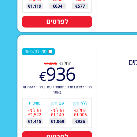
€1,119
€634
€577
לפרטים
סמן להשוואה
ים
החל מ-
€1,006
936
€
מחיר לאדם בחדר בתפוסה זוגית
|
מחיר להזמנות
באתר
ללא חלון
עם חלון
סוויטות
החל מ-
החל מ-
החל מ-
€1,522
€1,149
€1,006
€1,415
€1,069
€936
לפרטים