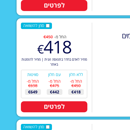
לפרטים
סמן להשוואה
ים
החל מ-
€450
418
€
מחיר לאדם בחדר בתפוסה זוגית
|
מחיר להזמנות
באתר
ללא חלון
עם חלון
סוויטות
החל מ-
החל מ-
החל מ-
€698
€475
€450
€649
€442
€418
לפרטים
סמן להשוואה