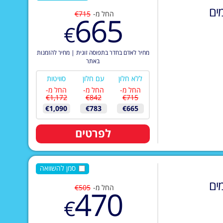
ים
החל מ-
€715
665
€
מחיר לאדם בחדר בתפוסה זוגית
|
מחיר להזמנות
באתר
ללא חלון
עם חלון
סוויטות
החל מ-
החל מ-
החל מ-
€1,172
€842
€715
€1,090
€783
€665
לפרטים
סמן להשוואה
ים
החל מ-
€505
470
€