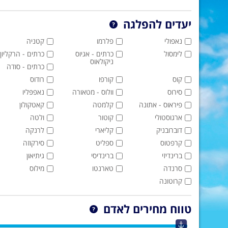
יעדים להפלגה
נאפולי
פלרמו
קטניה
לימסול
כרתים - אגיוס
כרתים - הרקליון
ניקולאוס
כרתים - סודה
קוס
קורפו
רודוס
סירוס
וולוס - מטאורה
נאפפּליו
פיראוס - אתונה
קלמטה
קאטקולון
ארגוסטולי
קוטור
ולטה
דוברובניק
קליארי
לרנקה
קרפטוס
ספליט
סירקוזה
ברינדיזי
ברינדיסי
גיתיאון
סרנדה
טארנטו
מילוס
קרוטונה
טווח מחירים לאדם