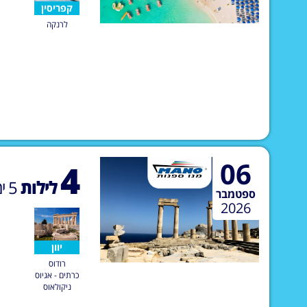
קפריסין
לרנקה
06
4
לילות
5
ימ
ספטמבר
2026
יוון
רודוס
כרתים - אגיוס
ניקולאוס