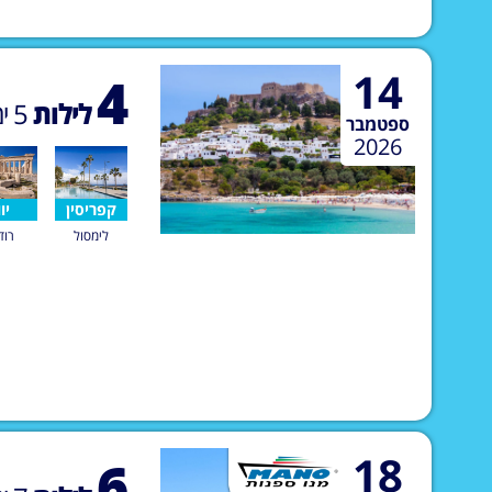
14
4
לילות
5
ימ
ספטמבר
2026
קפריסין
יוו
לימסול
רוד
18
6