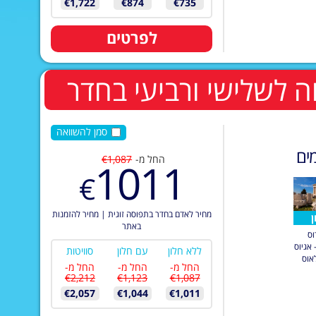
€1,722
€874
€735
לפרטים
סמן להשוואה
ים
החל מ-
€1,087
1011
€
מחיר לאדם בחדר בתפוסה זוגית
|
מחיר להזמנות
ן
באתר
וס
 אגיוס
ללא חלון
עם חלון
סוויטות
אוס
החל מ-
החל מ-
החל מ-
€2,212
€1,123
€1,087
€2,057
€1,044
€1,011