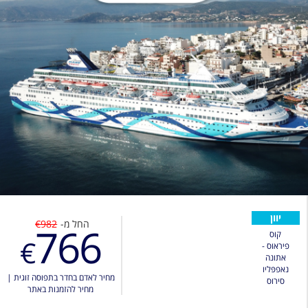
יוון
החל מ-
€982
766
קוס
€
פיראוס -
אתונה
נאפפּליו
מחיר לאדם בחדר בתפוסה זוגית
|
סירוס
מחיר להזמנות באתר