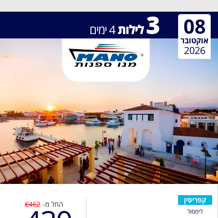
3
08
לילות
4
ימים
אוקטובר
2026
קפריסין
החל מ-
€462
לימסול