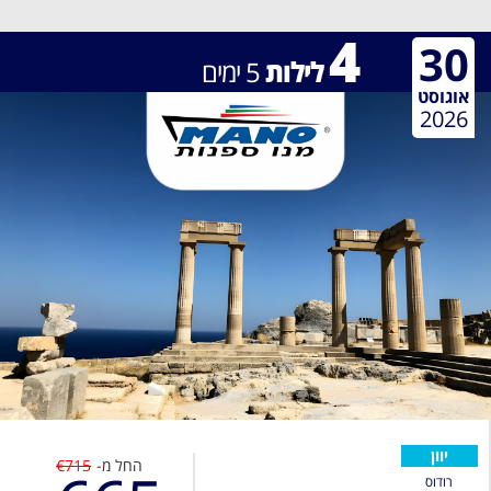
4
30
לילות
5
ימים
אוגוסט
2026
יוון
החל מ-
€715
רודוס