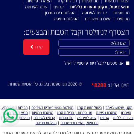
הצהרת נגישות
מנו ספנות | חבילות קרוז
הצהרת פרטיות
תנאי ביטול, תקנון והערות כלליות
קרוזים
שייט לאירופה
מנו ספנות
קרוזים לאירופה
הפלגות בים התיכון
מנו סיטי | השכרת משרדים
הפלגות מחיפה
הצטרף לניוזלטר וקבל הטבות ומבצעים:
שלח
אני מסכים לקבל דיוור פרסומי לדוא''ל
© 2026 מנו ספנות בע''מ. כל הזכויות שמורות
*8288
חייגו אלינו:
תקנון שימוש באתר
|
ביטול הזמנת קרוז
|
הפלגות נופש ליעדים באירופה
|
חבילות נופש ברגע
האחרון
|
הצהרת נגישות
|
מנו ספנות | חבילות קרוז
|
הצהרת פרטיות
|
תנאי ביטול, תקנון
והערות כלליות
|
קרוזים
|
שייט לאירופה
|
מנו ספנות
|
קרוזים לאירופה
|
הפלגות בים התיכון
|
מנו סיטי | השכרת משרדים
|
הפלגות מחיפה
אתר זה משתמש בקבצי עוגיות על מנת להעניק לך את השירות הטוב