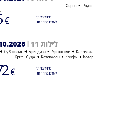
Сирос
Родос
החל 
5
€
מחיר באתר
לאדם בחדר זוגי
11 לילות
10.2026
|
Дубровник
Бриндизи
Аргостоли
Каламата
Крит - Суда
Катаколон
Корфу
Котор
החל 
72
€
מחיר באתר
לאדם בחדר זוגי