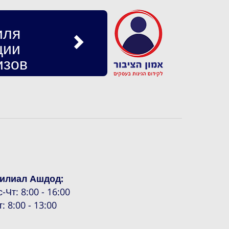
иля
ции
изов
илиал Ашдод:
с-Чт: 8:00 - 16:00
т: 8:00 - 13:00