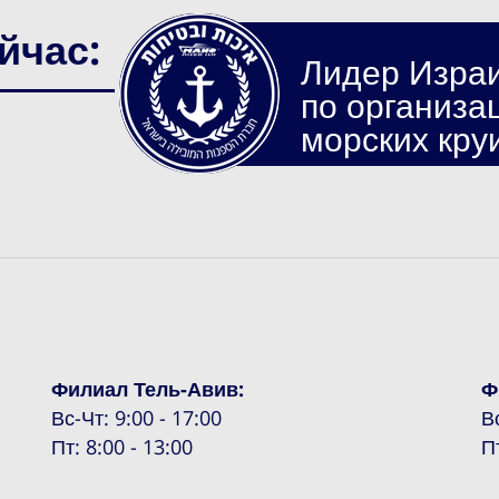
йчас:
Лидер Изра
по организа
морских кру
Филиал Тель-Авив:
Ф
Вс-Чт: 9:00 - 17:00
В
Пт: 8:00 - 13:00
П