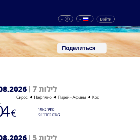
€
Войти
Поделиться
7 לילות
08.2026
|
Сирос
Нафплио
Пирей - Афины
Кос
החל 
04
€
מחיר באתר
לאדם בחדר זוגי
5 לילות
08.2026
|