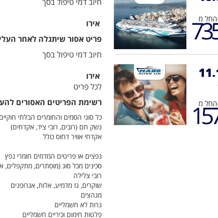
חיוב דמי טיפול בסך
מ-
73
אירו
פריט אסור שיתגלה לאחר העלייה
חיוב דמי טיפול בסך
11.
אירו
לכל פריט
רשימת הפריטים האסורים להע
מ-
15
כל סוגי הסמים והחומרים הבלתי חוקיים,
נשק חם (רובים, רובי ציד, אקדחים)
אקדחי אוויר דחוס כולל
נפצים או פריטים המדמים חומרי נפץ
סכינים מכל סוג (מוסתרים, מתקפלים, או
רובי צלילה
שוקרים, גז מדמיע, אלות, אגרופנים
מגהצים
נרות לא חשמליים
פלטות חימום וכיריים חשמליים