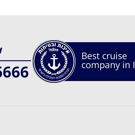
w
Best cruise
company in I
6666