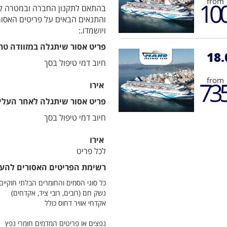
from
10
בהתאם לתקנון החברה ובמטרה להב
והתנאים הבאים על פריטים האסורי
ויושמדו.:
פריט אסור שיתגלה במזוודה טר
18.
חיוב דמי טיפול בסך
from
73
אירו
פריט אסור שיתגלה לאחר העלייה
חיוב דמי טיפול בסך
אירו
לכל פריט
רשימת הפריטים האסורים להע
כל סוגי הסמים והחומרים הבלתי חוקיים,
נשק חם (רובים, רובי ציד, אקדחים)
אקדחי אוויר דחוס כולל
נפצים או פריטים המדמים חומרי נפץ