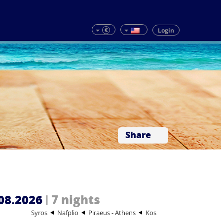
€
Login
Share
08.2026
7 nights
|
Syros
Nafplio
Piraeus - Athens
Kos