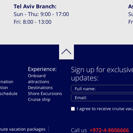
Tel Aviv Branch:
A
Sun - Thu: 9:00 - 17:00
S
Fri: 8:00 - 13:00
Fr
Sign up for exclusiv
Experience:
Onboard
updates:
ination
attractions
tion
Destinations
 schedule
Shore Excursions
Cruise ship
I agree to receive cruise v
nute vacation packages
Call us
+972-4-8606666