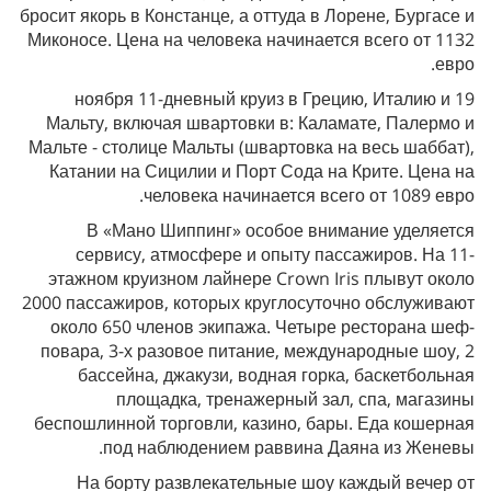
бросит якорь в Констанце, а оттуда в Лорене, Бургасе и
Миконосе. Цена на человека начинается всего от 1132
евро.
19 ноября 11-дневный круиз в Грецию, Италию и
Мальту, включая швартовки в: Каламате, Палермо и
Мальте - столице Мальты (швартовка на весь шаббат),
Катании на Сицилии и Порт Сода на Крите. Цена на
человека начинается всего от 1089 евро.
В «Мано Шиппинг» особое внимание уделяется
сервису, атмосфере и опыту пассажиров. На 11-
этажном круизном лайнере Crown Iris плывут около
2000 пассажиров, которых круглосуточно обслуживают
около 650 членов экипажа. Четыре ресторана шеф-
повара, 3-х разовое питание, международные шоу, 2
бассейна, джакузи, водная горка, баскетбольная
площадка, тренажерный зал, спа, магазины
беспошлинной торговли, казино, бары. Еда кошерная
под наблюдением раввина Даяна из Женевы.
На борту развлекательные шоу каждый вечер от