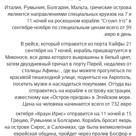
Италия, Румыния, Болгария, Мальта, греческие острова
являются направлениями специальных круизов на 7 и
11 ночей на роскошном корабле "Crown Iris" в
сентябре-ноябре по специальным ценам всего от 99
евро в день.
В рейсе, который отправится из порта Хайфы 21
сентября на 7 ночей, корабль пришвартуется в
Миконосе, все дома которого выкрашены в белый цвет,
затем двухдневный причал в порту Пирей, недалеко от
столицы Афины. , где вы можете прогуляться по
красивой пешеходной улице, подняться на Акрополь,
посетить музеи и насладиться покупками. Оттуда вы
отправитесь на корабле к острову кастрации,
известному как «Остров-призрак» в Эгейском море.
Цена на человека начинается всего от 732 евро.
15 октября «Краун Ирис» отправится на 11 ночей в
Грецию, Румынию и Болгарию. Корабль бросит якорь
на острове Сирос, в Салониках, где была великолепная
еврейская община, пройдет через пролив Босфор и