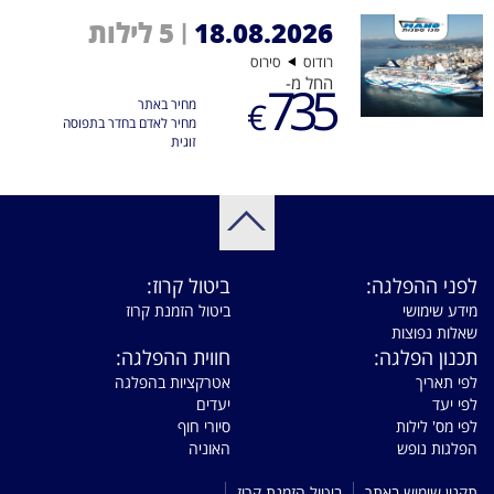
5 לילות
18.08.2026
|
רודוס
סירוס
החל מ-
735
€
מחיר באתר
מחיר לאדם בחדר בתפוסה
זוגית
לפני ההפלגה:
ביטול קרוז:
מידע שימושי
ביטול הזמנת קרוז
שאלות נפוצות
תכנון הפלגה:
חווית ההפלגה:
לפי תאריך
אטרקציות בהפלגה
לפי יעד
יעדים
לפי מס' לילות
סיורי חוף
הפלגות נופש
האוניה
תקנון שימוש באתר
ביטול הזמנת קרוז