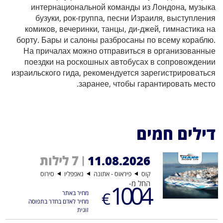
интернациональной команды из Лондона, музыка
бузуки, рок-группа, песни Израиля, выступления
комиков, вечеринки, танцы, ди-джей, гимнастика на
борту. Бары и салоны разбросаны по всему кораблю.
На причалах можно отправиться в организованные
поездки на роскошных автобусах в сопровождении
израильского гида, рекомендуется зарегистрироваться
заранее, чтобы гарантировать место.
דילים חמים
7 לילות
11.08.2026
|
קוס
פיראוס - אתונה
נאפפּליו
סירוס
החל מ-
1004
€
מחיר באתר
מחיר לאדם בחדר בתפוסה
זוגית